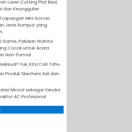
in Laser Cutting Plat Besi,
asi dan Keunggulan
 Lapangan Mini Soccer,
an Jenis Rumput yang
n
 Gamis, Pakaian Wanita
ang Cocok untuk Acara
an Non-Formal
iseksual? Yuk, Kita Cari Tahu
n Produk Skechers Asli dan
asi Micool sebagai Vendor
raktor AC Profesional
I