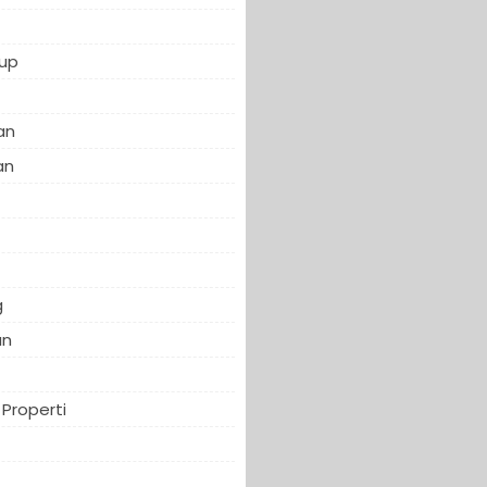
up
an
an
f
g
an
Properti