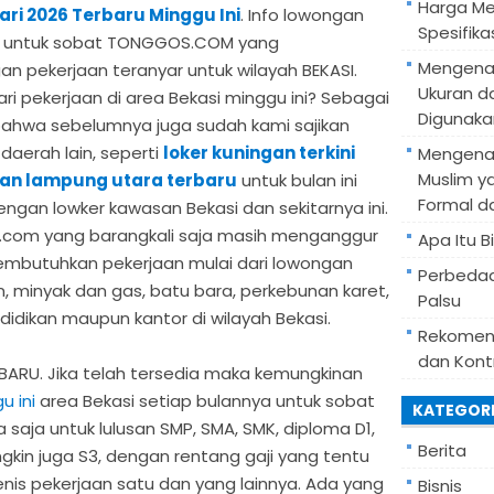
Harga Mes
ari 2026 Terbaru Minggu Ini
. Info lowongan
Spesifik
n ini untuk sobat TONGGOS.COM yang
Mengenal
 pekerjaan teranyar untuk wilayah BEKASI.
Ukuran d
 pekerjaan di area Bekasi minggu ini? Sebagai
Digunaka
 bahwa sebelumnya juga sudah kami sajikan
daerah lain, seperti
loker kuningan terkini
Mengenal
Muslim y
an lampung utara terbaru
untuk bulan ini
Formal d
ngan lowker kawasan Bekasi dan sekitarnya ini.
.com yang barangkali saja masih menganggur
Apa Itu B
mbutuhkan pekerjaan mulai dari lowongan
Perbedaa
, minyak dan gas, batu bara, perkebunan karet,
Palsu
idikan maupun kantor di wilayah Bekasi.
Rekomend
dan Kont
ARU. Jika telah tersedia maka kemungkinan
u ini
area Bekasi setiap bulannya untuk sobat
KATEGOR
saja untuk lulusan SMP, SMA, SMK, diploma D1,
Berita
ngkin juga S3, dengan rentang gaji yang tentu
nis pekerjaan satu dan yang lainnya. Ada yang
Bisnis