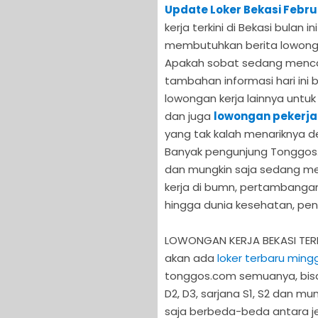
Update Loker Bekasi Febru
kerja terkini di Bekasi bula
membutuhkan berita lowongan
Apakah sobat sedang mencari
tambahan informasi hari ini
lowongan kerja lainnya untuk 
dan juga
lowongan pekerja
yang tak kalah menariknya de
Banyak pengunjung Tonggos
dan mungkin saja sedang me
kerja di bumn, pertambangan
hingga dunia kesehatan, pend
LOWONGAN KERJA BEKASI TERB
akan ada
loker terbaru mingg
tonggos.com semuanya, bisa 
D2, D3, sarjana S1, S2 dan mu
saja berbeda-beda antara je