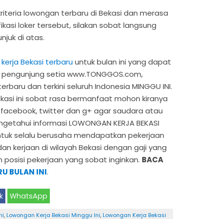
iteria lowongan terbaru di Bekasi dan merasa
kasi loker tersebut, silakan sobat langsung
njuk di atas.
kerja Bekasi terbaru
untuk bulan ini yang dapat
t pengunjung setia www.TONGGOS.com,
erbaru dan terkini seluruh Indonesia MINGGU INI.
Bekasi ini sobat rasa bermanfaat mohon kiranya
 facebook, twitter dan g+ agar saudara atau
ngetahui informasi LOWONGAN KERJA BEKASI
ntuk selalu berusaha mendapatkan pekerjaan
dan kerjaan di wilayah Bekasi dengan gaji yang
 posisi pekerjaan yang sobat inginkan.
BACA
U BULAN INI
.
k
WhatsApp
ni
,
Lowongan Kerja Bekasi Minggu Ini
,
Lowongan Kerja Bekasi