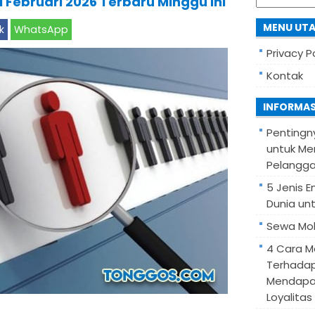
 Februari 2026 Terbaru Minggu Ini
for:
MENU UT
k
WhatsApp
Privacy P
Kontak
INFORMAS
Pentingn
untuk Me
Pelangg
5 Jenis 
Dunia unt
Sewa Mob
4 Cara M
Terhadap
Mendapa
Loyalitas