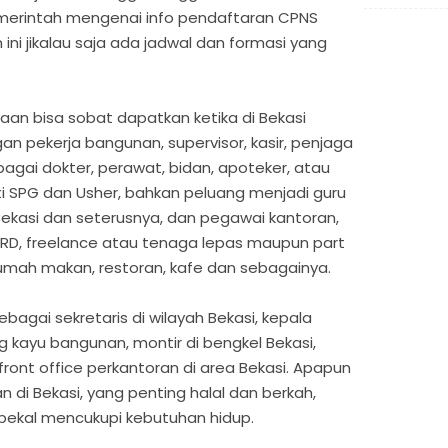
merintah mengenai info pendaftaran CPNS
ni jikalau saja ada jadwal dan formasi yang
aan bisa sobat dapatkan ketika di Bekasi
n pekerja bangunan, supervisor, kasir, penjaga
ebagai dokter, perawat, bidan, apoteker, atau
ti SPG dan Usher, bahkan peluang menjadi guru
ekasi dan seterusnya, dan pegawai kantoran,
 HRD, freelance atau tenaga lepas maupun part
rumah makan, restoran, kafe dan sebagainya.
bagai sekretaris di wilayah Bekasi, kepala
g kayu bangunan, montir di bengkel Bekasi,
 front office perkantoran di area Bekasi. Apapun
n di Bekasi, yang penting halal dan berkah,
 bekal mencukupi kebutuhan hidup.