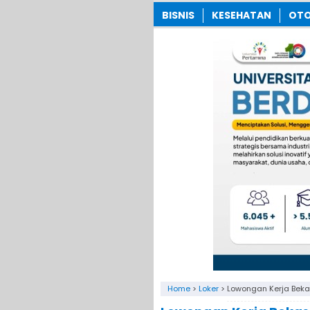
BISNIS
KESEHATAN
OTO
Home
>
Loker
>
Lowongan Kerja Bekas