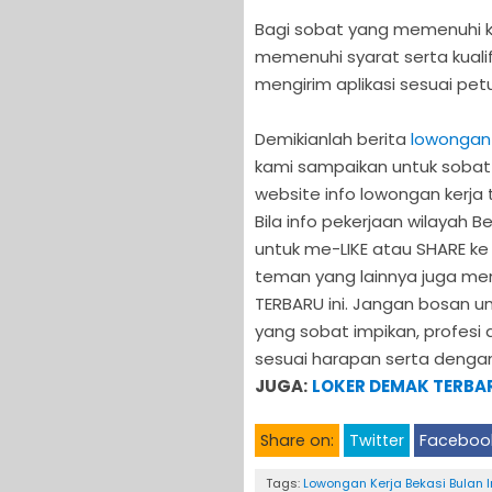
Bagi sobat yang memenuhi kr
memenuhi syarat serta kualifi
mengirim aplikasi sesuai petu
Demikianlah berita
lowongan 
kami sampaikan untuk soba
website info lowongan kerja t
Bila info pekerjaan wilayah 
untuk me-LIKE atau SHARE ke
teman yang lainnya juga me
TERBARU ini. Jangan bosan u
yang sobat impikan, profesi 
sesuai harapan serta dengan
JUGA:
LOKER DEMAK TERBAR
Share on:
Twitter
Faceboo
Tags:
Lowongan Kerja Bekasi Bulan I