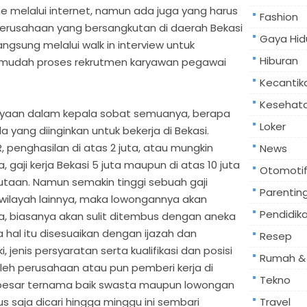
e melalui internet, namun ada juga yang harus
Fashion
perusahaan yang bersangkutan di daerah Bekasi
Gaya Hid
angsung melalui walk in interview untuk
Hiburan
dah proses rekrutmen karyawan pegawai
Kecantik
Kesehat
anyaan dalam kepala sobat semuanya, berapa
Loker
yang diinginkan untuk bekerja di Bekasi.
penghasilan di atas 2 juta, atau mungkin
News
 gaji kerja Bekasi 5 juta maupun di atas 10 juta
Otomoti
jutaan. Namun semakin tinggi sebuah gaji
Parentin
 wilayah lainnya, maka lowongannya akan
Pendidik
a, biasanya akan sulit ditembus dengan aneka
a hal itu disesuaikan dengan ijazah dan
Resep
jenis persyaratan serta kualifikasi dan posisi
Rumah & 
leh perusahaan atau pun pemberi kerja di
Tekno
T besar ternama baik swasta maupun lowongan
rus saja dicari hingga minggu ini sembari
Travel