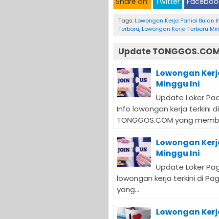
Share on:
Twitter
Faceboo
Tags:
Lowongan Kerja Paniai Bulan I
Terbaru
,
Lowongan Kerja Terbaru Min
Update TONGGOS.COM 
Lowongan Kerj
Minggu Ini
Update Loker Pad
Info lowongan kerja terkini 
TONGGOS.COM yang membutu
Lowongan Kerj
Minggu Ini
Update Loker Paga
lowongan kerja terkini di 
yang...
Lowongan Kerj