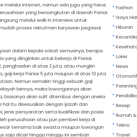
e melalui internet, namun ada juga yang harus
Fashion
erusahaan yang bersangkutan di daerah Paniai
Gaya Hid
angsung melalui walk in interview untuk
Hiburan
dah proses rekrutmen karyawan pegawai
Kecantik
Kesehat
anyaan dalam kepala sobat semuanya, berapa
Loker
yang diinginkan untuk bekerja di Paniai.
penghasilan di atas 2 juta, atau mungkin
News
 gaji kerja Paniai 5 juta maupun di atas 10 juta
Otomoti
jutaan. Namun semakin tinggi sebuah gaji
Parentin
 wilayah lainnya, maka lowongannya akan
Pendidik
a, biasanya akan sulit ditembus dengan aneka
a hal itu disesuaikan dengan ijazah dan
Resep
jenis persyaratan serta kualifikasi dan posisi
Rumah & 
leh perusahaan atau pun pemberi kerja di
Tekno
T besar ternama baik swasta maupun lowongan
rus saja dicari hingga minggu ini sembari
Travel