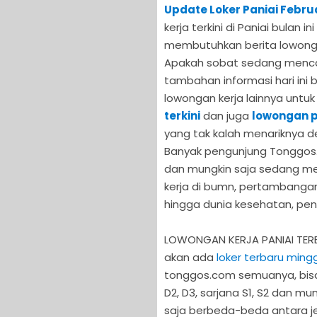
Update Loker Paniai Februa
kerja terkini di Paniai bula
membutuhkan berita lowongan
Apakah sobat sedang mencari
tambahan informasi hari ini
lowongan kerja lainnya untuk 
terkini
dan juga
lowongan p
yang tak kalah menariknya de
Banyak pengunjung Tonggos
dan mungkin saja sedang me
kerja di bumn, pertambangan
hingga dunia kesehatan, pend
LOWONGAN KERJA PANIAI TERB
akan ada
loker terbaru mingg
tonggos.com semuanya, bisa 
D2, D3, sarjana S1, S2 dan mu
saja berbeda-beda antara je