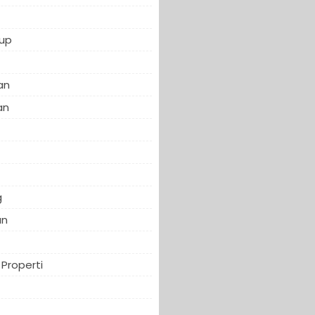
up
an
an
f
g
an
Properti