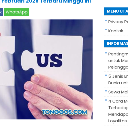
 Februari 2026 Terbaru Minggu Ini
for:
MENU UT
k
WhatsApp
Privacy P
Kontak
INFORMAS
Pentingn
untuk Me
Pelangg
5 Jenis 
Dunia unt
Sewa Mob
4 Cara M
Terhadap
Mendapa
Loyalitas