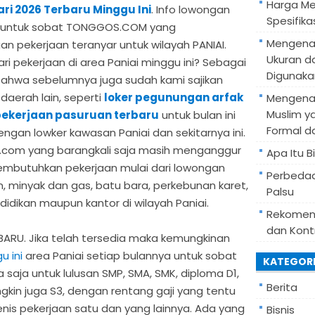
Harga Mes
ri 2026 Terbaru Minggu Ini
. Info lowongan
Spesifik
n ini untuk sobat TONGGOS.COM yang
Mengenal
 pekerjaan teranyar untuk wilayah PANIAI.
Ukuran d
 pekerjaan di area Paniai minggu ini? Sebagai
Digunaka
 bahwa sebelumnya juga sudah kami sajikan
daerah lain, seperti
loker pegunungan arfak
Mengenal
Muslim y
ekerjaan pasuruan terbaru
untuk bulan ini
Formal d
ngan lowker kawasan Paniai dan sekitarnya ini.
.com yang barangkali saja masih menganggur
Apa Itu B
mbutuhkan pekerjaan mulai dari lowongan
Perbedaa
, minyak dan gas, batu bara, perkebunan karet,
Palsu
idikan maupun kantor di wilayah Paniai.
Rekomend
dan Kont
ARU. Jika telah tersedia maka kemungkinan
u ini
area Paniai setiap bulannya untuk sobat
KATEGOR
saja untuk lulusan SMP, SMA, SMK, diploma D1,
Berita
ngkin juga S3, dengan rentang gaji yang tentu
nis pekerjaan satu dan yang lainnya. Ada yang
Bisnis