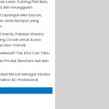
in Laser Cutting Plat Besi,
asi dan Keunggulan
 Lapangan Mini Soccer,
an Jenis Rumput yang
n
 Gamis, Pakaian Wanita
ang Cocok untuk Acara
an Non-Formal
iseksual? Yuk, Kita Cari Tahu
n Produk Skechers Asli dan
asi Micool sebagai Vendor
raktor AC Profesional
I