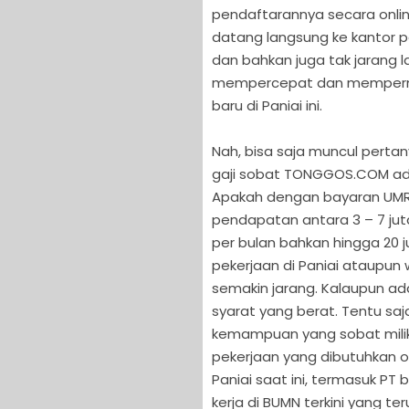
pendaftarannya secara onlin
datang langsung ke kantor p
dan bahkan juga tak jarang l
mempercepat dan mempermu
baru di Paniai ini.
Nah, bisa saja muncul pert
gaji sobat TONGGOS.COM ada 
Apakah dengan bayaran UMR, 
pendapatan antara 3 – 7 juta,
per bulan bahkan hingga 20 
pekerjaan di Paniai ataupun
semakin jarang. Kalaupun ad
syarat yang berat. Tentu saj
kemampuan yang sobat miliki, 
pekerjaan yang dibutuhkan o
Paniai saat ini, termasuk P
kerja di BUMN terkini yang te