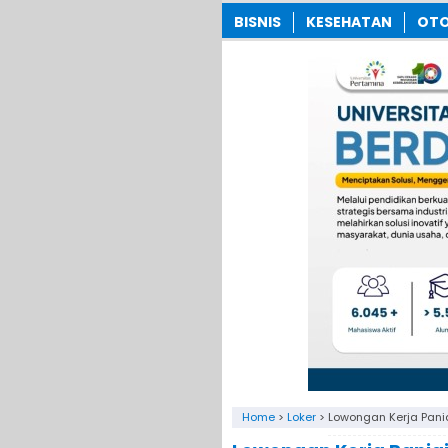
BISNIS
KESEHATAN
OTO
Home
>
Loker
>
Lowongan Kerja Pania