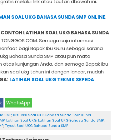
ratis melalui link atau tautan dbawah ini.
AMAN SOAL UKG BAHASA SUNDA SMP ONLINE
.
i
CONTOH LATIHAN SOAL UKG BAHASA SUNDA
im TONGGOS.COM. Semoga saja informasi
manfaat bagi Bapak Ibu Guru sebagai sarana
 ukg Bahasa Sunda SMP atau pun mata
sih atas kunjungan Anda, dan semoga Bapak Ibu
an soal ukg tahun ini dengan lancar, mudah
GA:
LATIHAN SOAL UKG TEKNIK SEPEDA
k
WhatsApp
da SMP
,
Kisi-kisi Soal UKG Bahasa Sunda SMP
,
Kunci
SMP
,
Latihan Soal UKG
,
Latihan Soal UKG Bahasa Sunda SMP
,
MP
,
Tryout Soal UKG Bahasa Sunda SMP