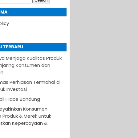
AMA
olicy
I TERBARU
ya Menjaga Kualitas Produk
njaring Konsumen dan
an
Emas Perhiasan Termahal di
uk Investasi
il Hiace Bandung
eyakinkan Konsumen
 Produk & Merek untuk
tkan Kepercayaan &