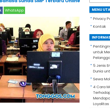
 Bahasa Sunda SMP Terbaru Online
for:
MENU UT
k
WhatsApp
Privacy P
Kontak
INFORMAS
Pentingn
untuk Me
Pelangg
5 Jenis 
Dunia unt
Sewa Mob
4 Cara M
Terhadap
Mendapa
Loyalitas