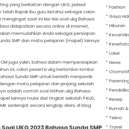
ing yang berkaitan dengan UKG, jadwal
Fashion
 telah Bapak Ibu guru ketahui sebagai calon
Gaya Hid
i mengingat saat ini kisi-kisi soal ukg Bahasa
Hiburan
isa didapatkan secara online di internet,
yak akan memudahkan Anda sebagai persiapan
Kecantik
Sunda SMP dan mata pelajaran (mapel) lainnya
Kesehat
Loker
COM juga yakin, bahwa dalam mempersiapkan
News
ahun ini, calon peserta ukg berlomba-lomba
Otomoti
 Bahasa Sunda SMP untuk berlatih menjawab
Parentin
 dengan mata pelajaran dan jenjang sekolah
Pendidik
nya adalah contoh soal latihan ukg Bahasa
pel lainnya mulai dari tingkat sekolah PAUD,
Resep
SMK sederajat secara lengkap disini, di blog
Rumah & 
Tekno
an Soal UKG 2023 Bahasa Sunda SMP
Travel