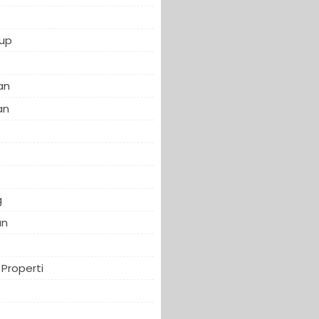
up
an
an
f
g
an
Properti