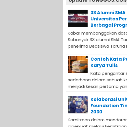
Update TONGGOS.COM 
33 Alumni SMA
Universitas Pe
Berbagai Prog
Kabar membanggakan datang 
Sebanyak 33 alumni SMA Ta
penerima Beasiswa Taruna N
Contoh Kata P
Karya Tulis
Kata pengantar 
sederhana dalam sebuah kar
menjadi kesan pertama yang
Kolaborasi Uni
Foundation Ti
2030
Komitmen dalam mendorong
diperkuat melalui kemitraan