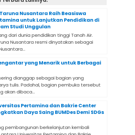
Terbaru Lainnya:
 Taruna Nusantara Raih Beasiswa
rtamina untuk Lanjutkan Pendidikan di
ram Studi Unggulan
dari dunia pendidikan tinggi Tanah Air.
runa Nusantara resmi dinyatakan sebagai
usantara...
engantar yang Menarik untuk Berbagai
sering dianggap sebagai bagian yang
ya tulis. Padahal, bagian pembuka tersebut
 akan dibaca...
versitas Pertamina dan Bakrie Center
ngkatkan Daya Saing BUMDes Demi SDGs
 pembangunan berkelanjutan kembali
 antara Universitas Pertamina dan Bakrie