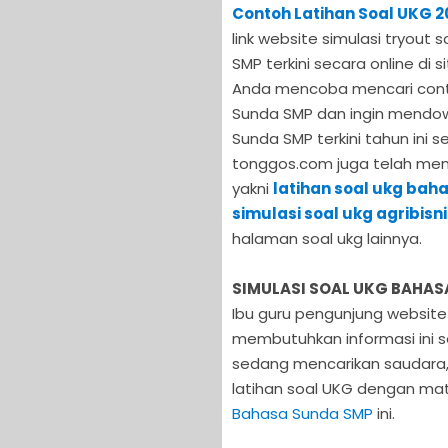
Contoh Latihan Soal UKG 
link website simulasi tryout
SMP terkini secara online d
Anda mencoba mencari conto
Sunda SMP dan ingin mendow
Sunda SMP terkini tahun ini 
tonggos.com juga telah meng
yakni
latihan soal ukg bah
simulasi soal ukg agribis
halaman soal ukg lainnya.
SIMULASI SOAL UKG BAHAS
Ibu guru pengunjung websi
membutuhkan informasi ini s
sedang mencarikan saudara,
latihan soal UKG dengan mat
Bahasa Sunda SMP
ini.