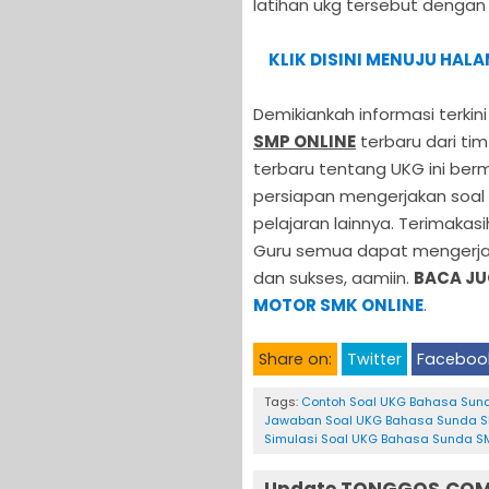
latihan ukg tersebut dengan g
KLIK DISINI MENUJU HAL
Demikiankah informasi terkin
SMP ONLINE
terbaru dari t
terbaru tentang UKG ini ber
persiapan mengerjakan soal
pelajaran lainnya. Terimaka
Guru semua dapat mengerjak
dan sukses, aamiin.
BACA JU
MOTOR SMK ONLINE
.
Share on:
Twitter
Faceboo
Tags:
Contoh Soal UKG Bahasa Sun
Jawaban Soal UKG Bahasa Sunda 
Simulasi Soal UKG Bahasa Sunda S