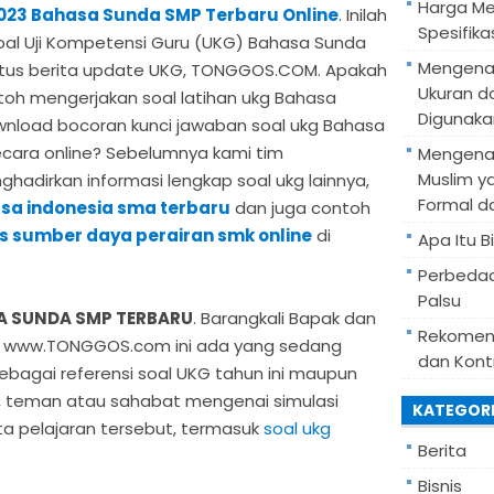
Harga Mes
2023 Bahasa Sunda SMP Terbaru Online
. Inilah
Spesifik
 soal Uji Kompetensi Guru (UKG) Bahasa Sunda
Mengenal
i situs berita update UKG, TONGGOS.COM. Apakah
Ukuran d
h mengerjakan soal latihan ukg Bahasa
Digunaka
nload bocoran kunci jawaban soal ukg Bahasa
secara online? Sebelumnya kami tim
Mengenal
Muslim y
hadirkan informasi lengkap soal ukg lainnya,
Formal d
asa indonesia sma terbaru
dan juga contoh
nis sumber daya perairan smk online
di
Apa Itu B
Perbedaa
Palsu
A SUNDA SMP TERBARU
. Barangkali Bapak dan
Rekomend
te www.TONGGOS.com ini ada yang sedang
dan Kont
ebagai referensi soal UKG tahun ini maupun
 teman atau sahabat mengenai simulasi
KATEGOR
a pelajaran tersebut, termasuk
soal ukg
Berita
Bisnis