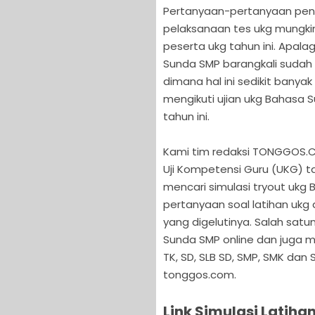
Pertanyaan-pertanyaan pent
pelaksanaan tes ukg mungkin
peserta ukg tahun ini. Apalag
Sunda SMP barangkali sudah b
dimana hal ini sedikit ban
mengikuti ujian ukg Bahasa 
tahun ini.
Kami tim redaksi TONGGOS.
Uji Kompetensi Guru (UKG) t
mencari simulasi tryout ukg
pertanyaan soal latihan ukg
yang digelutinya. Salah satu
Sunda SMP online dan juga ma
TK, SD, SLB SD, SMP, SMK dan 
tonggos.com.
Link Simulasi Latih