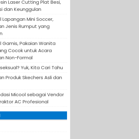
in Laser Cutting Plat Besi,
asi dan Keunggulan
 Lapangan Mini Soccer,
an Jenis Rumput yang
n
 Gamis, Pakaian Wanita
ang Cocok untuk Acara
an Non-Formal
iseksual? Yuk, Kita Cari Tahu
n Produk Skechers Asli dan
asi Micool sebagai Vendor
raktor AC Profesional
I