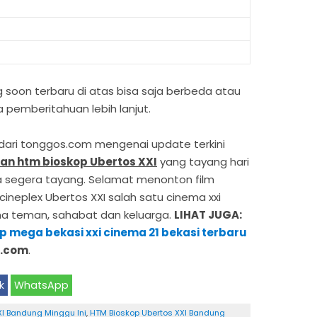
g soon terbaru di atas bisa saja berbeda atau
pemberitahuan lebih lanjut.
i dari tonggos.com mengenai update terkini
an htm bioskop Ubertos XXI
yang tayang hari
rta segera tayang. Selamat menonton film
cineplex Ubertos XXI salah satu cinema xxi
ama teman, sahabat dan keluarga.
LIHAT JUGA:
op mega bekasi xxi cinema 21 bekasi terbaru
s.com
.
k
WhatsApp
XI Bandung Minggu Ini
,
HTM Bioskop Ubertos XXI Bandung