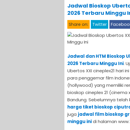
Jadwal Bioskop Uberto
2026 Terbaru Minggu I
Share on:
Twitter
Faceboo
Jadwal dan HTM Bioskop U
2026 Terbaru Minggu Ini
. U
Ubertos XXI cineplex21 hari 
para penggemar film Indonesi
(hollywood) yang memiliki r
bioskop cineplex 21 (cinema x
Bandung. Sebelumnya telah ka
harga tiket bioskop ciputr
juga
jadwal film bioskop g
minggu ini
di halaman www