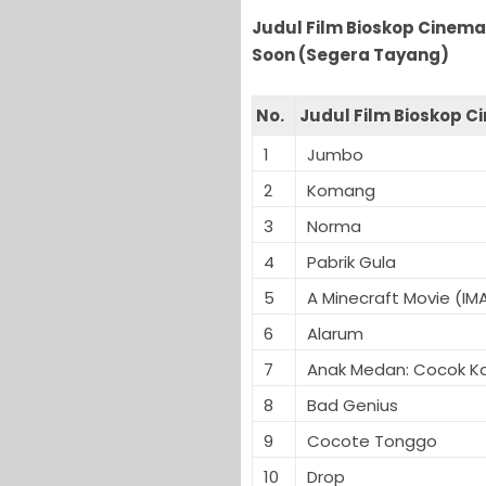
Judul Film Bioskop Cinema
Soon (Segera Tayang)
No.
Judul Film Bioskop C
1
Jumbo
2
Komang
3
Norma
4
Pabrik Gula
5
A Minecraft Movie (IM
6
Alarum
7
Anak Medan: Cocok K
8
Bad Genius
9
Cocote Tonggo
10
Drop