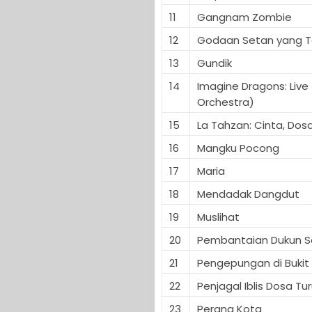
11
Gangnam Zombie
12
Godaan Setan yang T
13
Gundik
14
Imagine Dragons: Live 
Orchestra)
15
La Tahzan: Cinta, Dosa,
16
Mangku Pocong
17
Maria
18
Mendadak Dangdut
19
Muslihat
20
Pembantaian Dukun S
21
Pengepungan di Bukit 
22
Penjagal Iblis Dosa Tu
23
Perang Kota