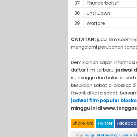
37
Thunderbolts*
38
Until Dawn
39
Warfare
CATATAN:
judul film coomin
mengalami perubahan tanpa 
Demikianlah sajian informas
daftar film terbaru,
jadwal d
ini, minggu dan bulan ini se
kesukaan sobat di bioskop 21
favorit di kota sobat, bers
jadwal film populer biosk
minggu ini di www.tonggo
Share on:
Twitter
Faceboo
Tags:
Harga Tiket Bioskop Ubertos X