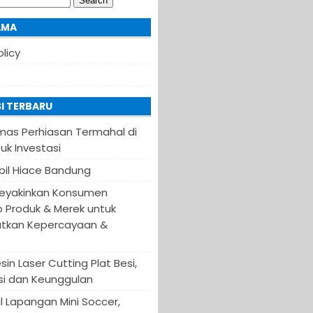
AMA
olicy
I TERBARU
Emas Perhiasan Termahal di
uk Investasi
il Hiace Bandung
eyakinkan Konsumen
 Produk & Merek untuk
tkan Kepercayaan &
in Laser Cutting Plat Besi,
asi dan Keunggulan
 Lapangan Mini Soccer,