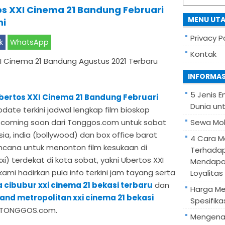
s XXI Cinema 21 Bandung Februari
for:
MENU UT
ni
Privacy P
k
WhatsApp
Kontak
INFORMAS
5 Jenis 
bertos XXI Cinema 21 Bandung Februari
Dunia unt
pdate terkini jadwal lengkap film bioskop
ini coming soon dari Tonggos.com untuk sobat
Sewa Mob
a, india (bollywood) dan box office barat
4 Cara M
encana untuk menonton film kesukaan di
Terhadap
xi) terdekat di kota sobat, yakni Ubertos XXI
Mendapa
mi hadirkan pula info terkini jam tayang serta
Loyalitas
a cibubur xxi cinema 21 bekasi terbaru
dan
Harga Mes
rand metropolitan xxi cinema 21 bekasi
Spesifik
.TONGGOS.com.
Mengenal