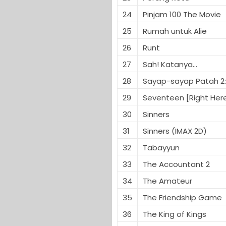
24
Pinjam 100 The Movie
25
Rumah untuk Alie
26
Runt
27
Sah! Katanya...
28
Sayap-sayap Patah 2: 
29
Seventeen [Right Her
30
Sinners
31
Sinners (IMAX 2D)
32
Tabayyun
33
The Accountant 2
34
The Amateur
35
The Friendship Game
36
The King of Kings