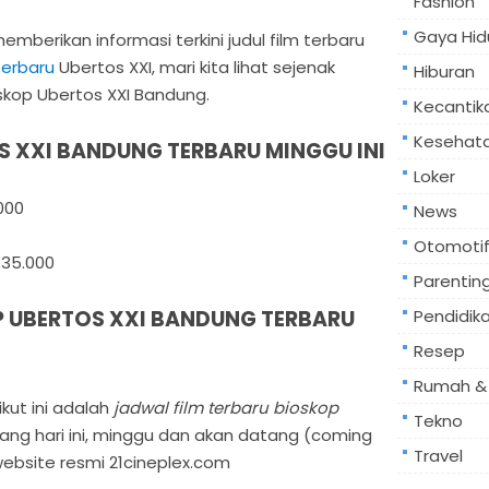
Fashion
Gaya Hid
berikan informasi terkini judul film terbaru
terbaru
Ubertos XXI, mari kita lihat sejenak
Hiburan
skop Ubertos XXI Bandung.
Kecantik
Kesehat
S XXI BANDUNG TERBARU MINGGU INI
Loker
000
News
Otomoti
 35.000
Parentin
P UBERTOS XXI BANDUNG TERBARU
Pendidik
Resep
Rumah & 
kut ini adalah
jadwal film terbaru bioskop
Tekno
ng hari ini, minggu dan akan datang (coming
Travel
ebsite resmi 21cineplex.com