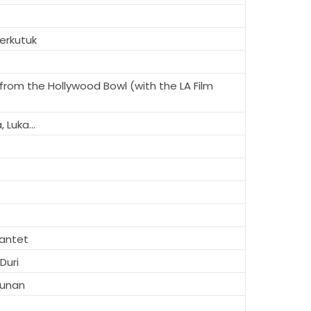
erkutuk
from the Hollywood Bowl (with the LA Film
 Luka...
antet
Duri
runan