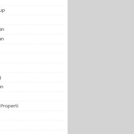
up
an
an
f
g
an
Properti