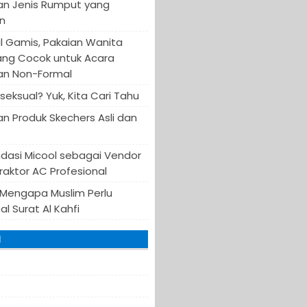
an Jenis Rumput yang
n
 Gamis, Pakaian Wanita
ang Cocok untuk Acara
an Non-Formal
iseksual? Yuk, Kita Cari Tahu
n Produk Skechers Asli dan
asi Micool sebagai Vendor
raktor AC Profesional
 Mengapa Muslim Perlu
l Surat Al Kahfi
I