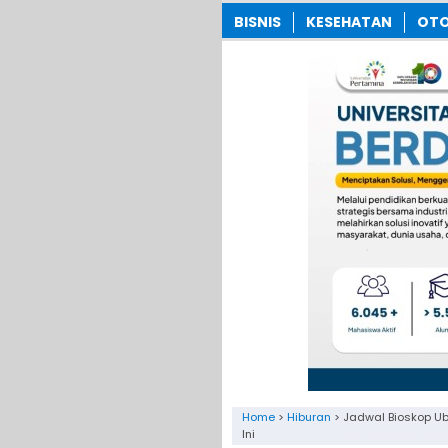
BISNIS
KESEHATAN
OTO
Home
>
Hiburan
>
Jadwal Bioskop Ub
Ini