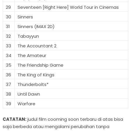
29
Seventeen [Right Here] World Tour in Cinemas
30
Sinners
31
Sinners (IMAX 2D)
32
Tabayyun
33
The Accountant 2
34
The Amateur
35
The Friendship Game
36
The King of Kings
37
Thunderbolts*
38
Until Dawn
39
Warfare
CATATAN:
judul film cooming soon terbaru di atas bisa
saja berbeda atau mengalami perubahan tanpa