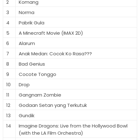
2
Komang
3
Norma
4
Pabrik Gula
5
A Minecraft Movie (IMAX 2D)
6
Alarum
7
Anak Medan: Cocok Ko Rasa???
8
Bad Genius
9
Cocote Tonggo
10
Drop
11
Gangnam Zombie
12
Godaan Setan yang Terkutuk
13
Gundik
14
Imagine Dragons: Live from the Hollywood Bowl
(with the LA Film Orchestra)