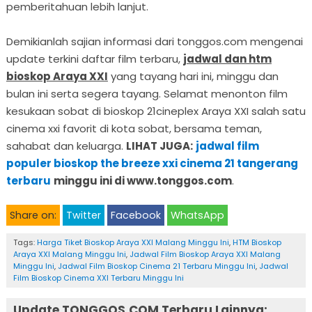
pemberitahuan lebih lanjut.
Demikianlah sajian informasi dari tonggos.com mengenai
update terkini daftar film terbaru,
jadwal dan htm
bioskop Araya XXI
yang tayang hari ini, minggu dan
bulan ini serta segera tayang. Selamat menonton film
kesukaan sobat di bioskop 21cineplex Araya XXI salah satu
cinema xxi favorit di kota sobat, bersama teman,
sahabat dan keluarga.
LIHAT JUGA:
jadwal film
populer bioskop the breeze xxi cinema 21 tangerang
terbaru
minggu ini di www.tonggos.com
.
Share on:
Twitter
Facebook
WhatsApp
Tags:
Harga Tiket Bioskop Araya XXI Malang Minggu Ini
,
HTM Bioskop
Araya XXI Malang Minggu Ini
,
Jadwal Film Bioskop Araya XXI Malang
Minggu Ini
,
Jadwal Film Bioskop Cinema 21 Terbaru Minggu Ini
,
Jadwal
Film Bioskop Cinema XXI Terbaru Minggu Ini
Update TONGGOS.COM Terbaru Lainnya: