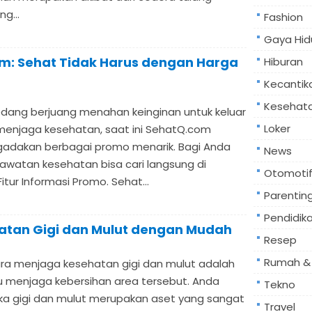
g...
Fashion
Gaya Hid
om: Sehat Tidak Harus dengan Harga
Hiburan
Kecantik
Kesehat
dang berjuang menahan keinginan untuk keluar
Loker
enjaga kesehatan, saat ini SehatQ.com
adakan berbagai promo menarik. Bagi Anda
News
watan kesehatan bisa cari langsung di
Otomoti
itur Informasi Promo. Sehat...
Parentin
Pendidik
atan Gigi dan Mulut dengan Mudah
Resep
Rumah & 
ara menjaga kesehatan gigi dan mulut adalah
u menjaga kebersihan area tersebut. Anda
Tekno
jika gigi dan mulut merupakan aset yang sangat
Travel