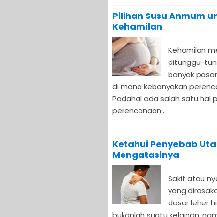
Pilihan Susu Anmum u
Kehamilan
Kehamilan me
ditunggu-tun
banyak pasa
di mana kebanyakan perenc
Padahal ada salah satu hal 
perencanaan...
Ketahui Penyebab Ut
Mengatasinya
Sakit atau ny
yang dirasak
dasar leher h
bukanlah suatu kelainan, na