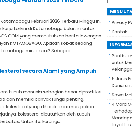
obagu Februari 2026 Terbaru
for:
MENU UT
 Kotamobagu Februari 2026 Terbaru Minggu Ini.
Privacy P
 kerja terkini di Kotamobagu bulan ini untuk
Kontak
OS.COM yang membutuhkan berita lowongan
ilayah KOTAMOBAGU. Apakah sobat sedang
INFORMAS
otamobagu minggu ini? Sebagai...
Pentingn
untuk Me
Pelangg
lesterol secara Alami yang Ampuh
5 Jenis 
Dunia unt
alam tubuh manusia sebagian besar diproduksi
Sewa Mob
hati dan memiliki banyak fungsi penting.
4 Cara M
r kolesterol yang dihasilkan ini merupakan
Terhadap
jatinya, kolesterol dibutuhkan oleh tubuh
Mendapa
batas. Untuk itu, kurangi...
Loyalitas