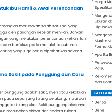
Harga Mes
Spesifik
ntuk Ibu Hamil & Awal Perencanaan
Mengenal
Ukuran d
manglah merupakan salah satu hal yang
Digunaka
ggu oleh pasangan setelah menikah. Bahkan
Mengenal
ngan yang melakukan perencanaan kehamilan,
Muslim y
anaan berfokus pada masalah kesuburan.
Formal d
penting yang juga harus diperhatikan selama
Apa Itu B
Perbedaa
Palsu
ama Sakit pada Punggung dan Cara
Rekomend
dan Kont
eri punggung adalah sakit, nyeri atau kekakuan
KATEGOR
an pada sepanjang tulang belakang, mulai dari
Berita
ingga ke tulang ekor. Sakit punggung biasanya
Bisnis
mun merupakan akibat dari cedera tulang