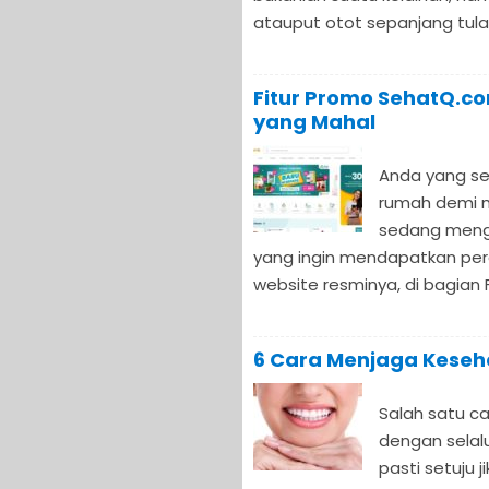
atauput otot sepanjang tulan
Fitur Promo SehatQ.c
yang Mahal
Anda yang se
rumah demi m
sedang meng
yang ingin mendapatkan pera
website resminya, di bagian F
6 Cara Menjaga Keseh
Salah satu c
dengan selal
pasti setuju 