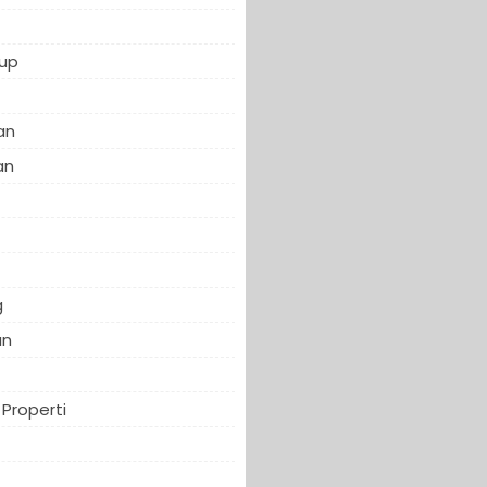
up
an
an
f
g
an
Properti