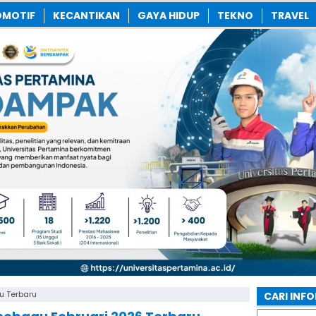
MOTIF
KECANTIKAN
GAYA HIDUP
TEKNO
TRAVEL
u Terbaru
CARI INF
Search