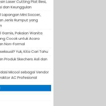
in Laser Cutting Plat Besi,
asi dan Keunggulan
 Lapangan Mini Soccer,
an Jenis Rumput yang
n
 Gamis, Pakaian Wanita
ang Cocok untuk Acara
an Non-Formal
iseksual? Yuk, Kita Cari Tahu
n Produk Skechers Asli dan
asi Micool sebagai Vendor
raktor AC Profesional
I