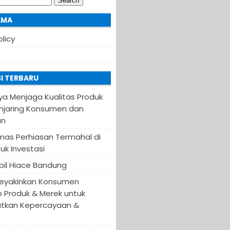
AMA
olicy
I TERBARU
ya Menjaga Kualitas Produk
njaring Konsumen dan
an
Emas Perhiasan Termahal di
uk Investasi
il Hiace Bandung
eyakinkan Konsumen
 Produk & Merek untuk
tkan Kepercayaan &