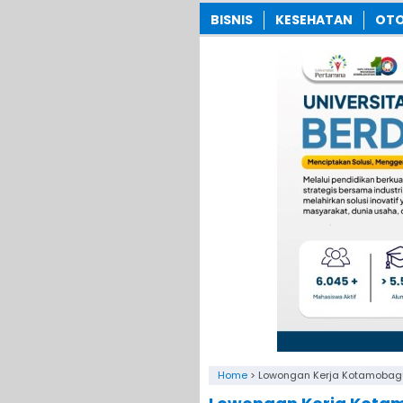
BISNIS
KESEHATAN
OTO
Home
>
Lowongan Kerja Kotamobag