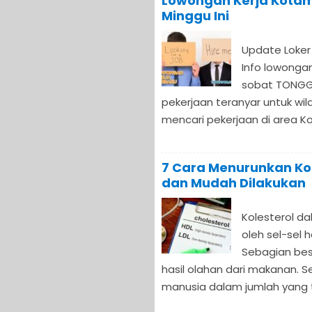
Lowongan Kerja Kotam
Minggu Ini
Update Loker
Info lowongan
sobat TONGG
pekerjaan teranyar untuk w
mencari pekerjaan di area K
7 Cara Menurunkan Ko
dan Mudah Dilakukan
Kolesterol d
oleh sel-sel 
Sebagian besa
hasil olahan dari makanan. Se
manusia dalam jumlah yang ter