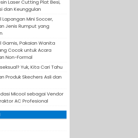
in Laser Cutting Plat Besi,
asi dan Keunggulan
 Lapangan Mini Soccer,
an Jenis Rumput yang
n
 Gamis, Pakaian Wanita
ang Cocok untuk Acara
an Non-Formal
iseksual? Yuk, Kita Cari Tahu
n Produk Skechers Asli dan
asi Micool sebagai Vendor
raktor AC Profesional
I