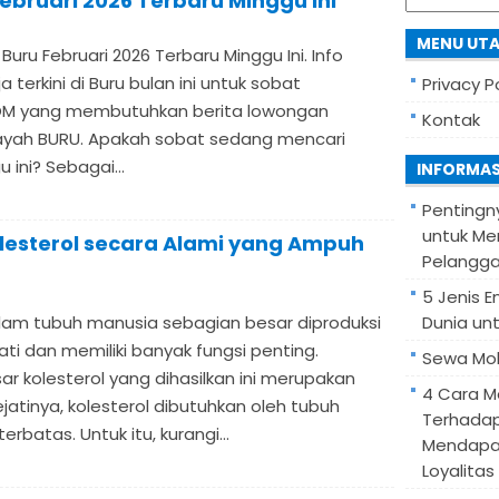
ebruari 2026 Terbaru Minggu Ini
for:
MENU UT
Buru Februari 2026 Terbaru Minggu Ini. Info
 terkini di Buru bulan ini untuk sobat
Privacy P
 yang membutuhkan berita lowongan
Kontak
layah BURU. Apakah sobat sedang mencari
 ini? Sebagai...
INFORMAS
Pentingn
untuk Me
lesterol secara Alami yang Ampuh
Pelangg
5 Jenis 
alam tubuh manusia sebagian besar diproduksi
Dunia unt
hati dan memiliki banyak fungsi penting.
Sewa Mob
r kolesterol yang dihasilkan ini merupakan
4 Cara M
jatinya, kolesterol dibutuhkan oleh tubuh
Terhadap
batas. Untuk itu, kurangi...
Mendapa
Loyalitas