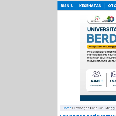
BISNIS
KESEHATAN
OTO
Home
>
Lowongan Kerja Buru Minggu