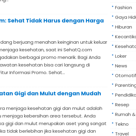
Fashion
Gaya Hid
om: Sehat Tidak Harus dengan Harga
Hiburan
Kecantik
dang berjuang menahan keinginan untuk keluar
Kesehat
enjaga kesehatan, saat ini SehatQ.com
Loker
adakan berbagai promo menarik. Bagi Anda
watan kesehatan bisa cari langsung di
News
itur Informasi Promo. Sehat...
Otomoti
Parentin
atan Gigi dan Mulut dengan Mudah
Pendidik
Resep
ara menjaga kesehatan gigi dan mulut adalah
Rumah & 
u menjaga kebersihan area tersebut. Anda
jika gigi dan mulut merupakan aset yang sangat
Tekno
ka tidak berlebihan jika kesehatan gigi dan
Travel