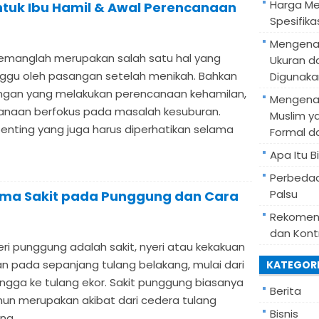
Harga Mes
ntuk Ibu Hamil & Awal Perencanaan
Spesifik
Mengenal
manglah merupakan salah satu hal yang
Ukuran d
ggu oleh pasangan setelah menikah. Bahkan
Digunaka
ngan yang melakukan perencanaan kehamilan,
Mengenal
anaan berfokus pada masalah kesuburan.
Muslim y
penting yang juga harus diperhatikan selama
Formal d
Apa Itu B
Perbedaa
Palsu
ama Sakit pada Punggung dan Cara
Rekomend
dan Kont
eri punggung adalah sakit, nyeri atau kekakuan
an pada sepanjang tulang belakang, mulai dari
KATEGOR
ingga ke tulang ekor. Sakit punggung biasanya
Berita
mun merupakan akibat dari cedera tulang
Bisnis
g...