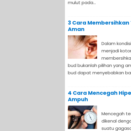
mulut pada...
3 Cara Membersihkan 
Aman
Dalam kondis
menjadi koto
membersihka
bud bukanlah pilihan yang 
bud dapat menyebabkan bagia
4 Cara Mencegah Hiper
Ampuh
Mencegah ter
dikenal deng
suatu gagas