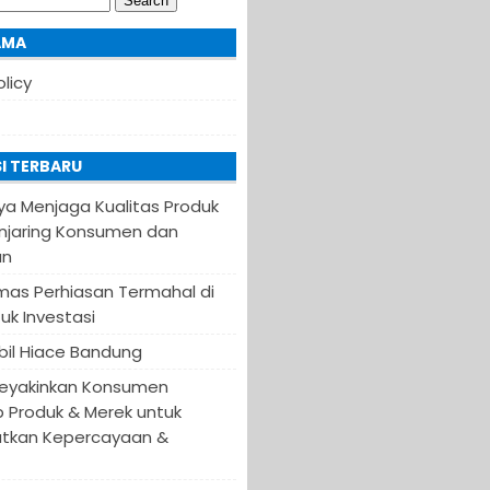
AMA
olicy
I TERBARU
ya Menjaga Kualitas Produk
njaring Konsumen dan
an
Emas Perhiasan Termahal di
uk Investasi
il Hiace Bandung
eyakinkan Konsumen
 Produk & Merek untuk
tkan Kepercayaan &