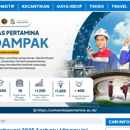
MOTIF
KECANTIKAN
GAYA HIDUP
TEKNO
TRAVEL
 Ini
CARI INF
Search