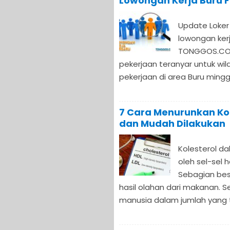
Lowongan Kerja Buru F
Update Loker 
lowongan kerja
TONGGOS.COM
pekerjaan teranyar untuk wi
pekerjaan di area Buru minggu
7 Cara Menurunkan Ko
dan Mudah Dilakukan
Kolesterol d
oleh sel-sel 
Sebagian besa
hasil olahan dari makanan. Se
manusia dalam jumlah yang ter