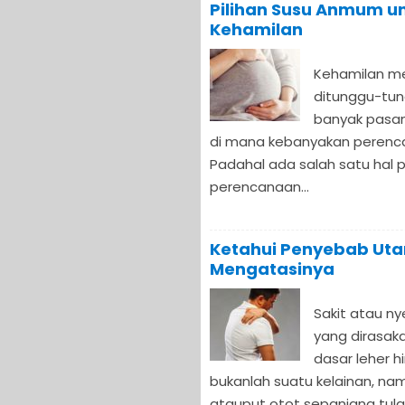
Pilihan Susu Anmum u
Kehamilan
Kehamilan me
ditunggu-tun
banyak pasa
di mana kebanyakan perenc
Padahal ada salah satu hal 
perencanaan...
Ketahui Penyebab Ut
Mengatasinya
Sakit atau ny
yang dirasak
dasar leher h
bukanlah suatu kelainan, na
atauput otot sepanjang tulan