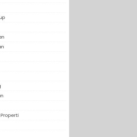
up
an
an
f
g
an
Properti