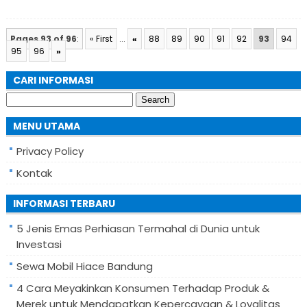
Pages 93 of 96
:
« First
...
«
88
89
90
91
92
93
94
95
96
»
CARI INFORMASI
Search
for:
MENU UTAMA
Privacy Policy
Kontak
INFORMASI TERBARU
5 Jenis Emas Perhiasan Termahal di Dunia untuk
Investasi
Sewa Mobil Hiace Bandung
4 Cara Meyakinkan Konsumen Terhadap Produk &
Merek untuk Mendapatkan Kepercayaan & Loyalitas